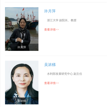
许月萍
浙江大学 副院长、教授
查看详情>>
许月萍
吴浓稊
水利部发展研究中心 副主任
查看详情>>
吴浓稊