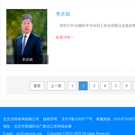
李庆斌
清华大学/水圈科学与水利工程全国重点实验室教
查看详情>>
李庆斌
首页
上一页
1
2
3
4
5
6
北京沃特咨询有限公司
版权所有
京ICP备12020777号
客服热线：010-8576302
地址：北京市西城区白广路北口水利综合楼
E-mail：szy@sinowbs.org
Copyright ©2012-2025 All rights Reserved