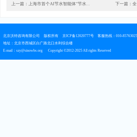
上一篇：上海市首个AI节水智能体“节水...
下一篇：全
北京沃特咨询有限公司
版权所有
京ICP备12020777号
客服热线：010-8576302
地址：北京市西城区白广路北口水利综合楼
E-mail：szy@sinowbs.org
Copyright ©2012-2025 All rights Reserved