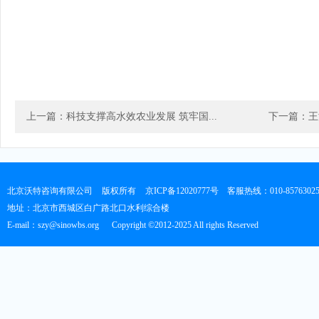
上一篇：科技支撑高水效农业发展 筑牢国...
下一篇：王
北京沃特咨询有限公司
版权所有
京ICP备12020777号
客服热线：010-8576302
地址：北京市西城区白广路北口水利综合楼
E-mail：szy@sinowbs.org
Copyright ©2012-2025 All rights Reserved