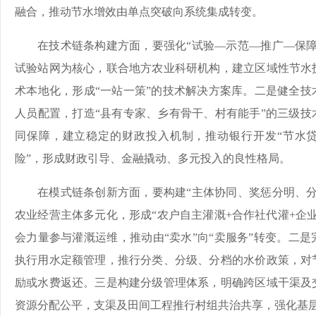
融合，推动节水增效由单点突破向系统集成转变。
在技术链条构建方面，要强化“试验—示范—推广—保障
试验站网为核心，联合地方农业科研机构，建立区域性节水
术本地化，形成“一站一策”的技术解决方案库。二是健全技
人员配置，打造“县有专家、乡有骨干、村有能手”的三级技
同保障，建立稳定的财政投入机制，推动银行开发“节水贷
险”，形成财政引导、金融撬动、多元投入的良性格局。
在模式链条创新方面，要构建“主体协同、奖惩分明、分
农业经营主体多元化，形成“农户自主灌溉+合作社代灌+企
会力量参与灌溉运维，推动由“卖水”向“卖服务”转变。二
执行用水定额管理，推行分类、分级、分档的水价政策，对
励或水费返还。三是构建分级管理体系，明确跨区域干渠及
资源分配公平，支渠及田间工程推行村组共治共享，强化基