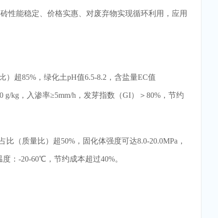
性能稳定、价格实惠、对废弃物实现循环利用，应用
85%，绿化土pH值6.5-8.2，含盐量EC值
2-80 g/kg，入渗率≥5mm/h，发芽指数（GI）＞80%，节约
质量比）超50%，固化体强度可达8.0-20.0MPa，
度：-20-60℃，节约成本超过40%。