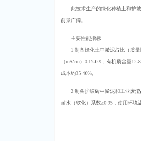
此技术生产的绿化种植土和护坡砖
前景广阔。
主要性能指标
1.制备绿化土中淤泥占比（质量比）超
（mS/cm）0.15-0.9，有机质含量1
成本约35-40%。
2.制备护坡砖中淤泥和工业废渣占比（
耐水（软化）系数≥0.95，使用环境温