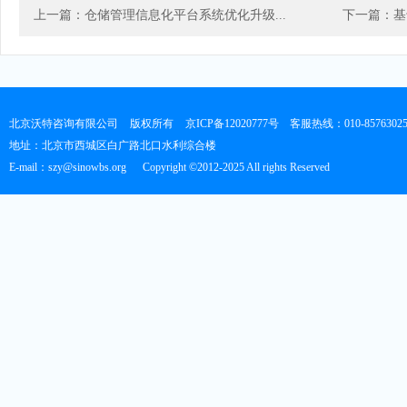
上一篇：仓储管理信息化平台系统优化升级...
下一篇：基
北京沃特咨询有限公司
版权所有
京ICP备12020777号
客服热线：010-8576302
地址：北京市西城区白广路北口水利综合楼
E-mail：szy@sinowbs.org
Copyright ©2012-2025 All rights Reserved