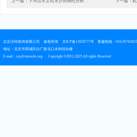
上一篇：下河沿水文站水沙协调性分析...
下一篇：机
北京沃特咨询有限公司
版权所有
京ICP备12020777号
客服热线：010-8576302
地址：北京市西城区白广路北口水利综合楼
E-mail：szy@sinowbs.org
Copyright ©2012-2025 All rights Reserved