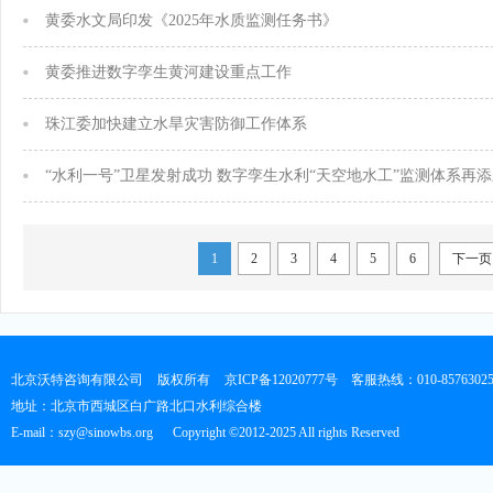
黄委水文局印发《2025年水质监测任务书》
黄委推进数字孪生黄河建设重点工作
珠江委加快建立水旱灾害防御工作体系
“水利一号”卫星发射成功 数字孪生水利“天空地水工”监测体系再
1
2
3
4
5
6
下一页
北京沃特咨询有限公司
版权所有
京ICP备12020777号
客服热线：010-8576302
地址：北京市西城区白广路北口水利综合楼
E-mail：szy@sinowbs.org
Copyright ©2012-2025 All rights Reserved