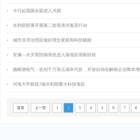
今日起我国全面进入汛期
水利部部署开展第二批母亲河复苏行动
城市洪涝治理应做好理念更新和科技赋能
安澜—水灾害防御系统进入落地应用新阶段
施耐德电气：告别千万美元成本代价，开放自动化解锁企业降本增
河海大学获批3项水利部重大科技项目
首页
上一页
1
2
3
4
5
6
7
8