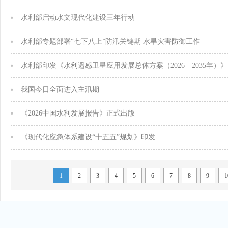
水利部启动水文现代化建设三年行动
水利部专题部署“七下八上”防汛关键期 水旱灾害防御工作
水利部印发《水利遥感卫星应用发展总体方案（2026—2035年）》
我国今日全面进入主汛期
《2026中国水利发展报告》正式出版
《现代化应急体系建设“十五五”规划》印发
1
2
3
4
5
6
7
8
9
1