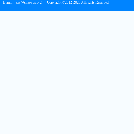
E-mail：szy@sinowbs.org
Copyright ©2012-2025 All rights Reserved